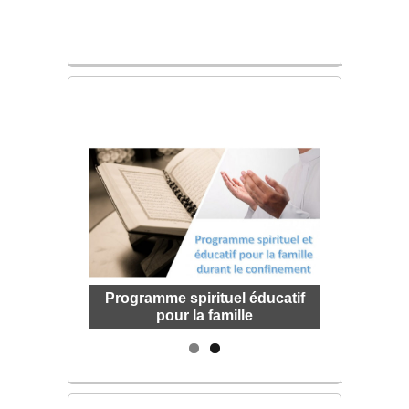
Programme spirituel éducatif
Affluents de la spiritualité
pour la famille
musulmane