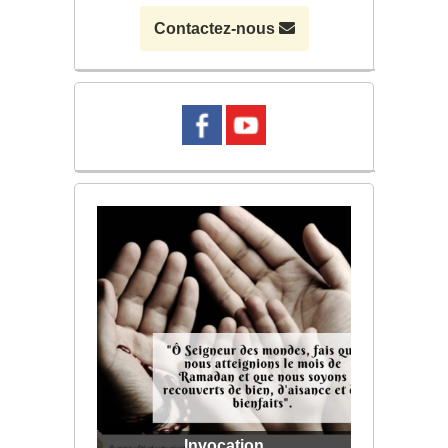
Contactez-nous
Bon Ramadan
Invocation
Hadith